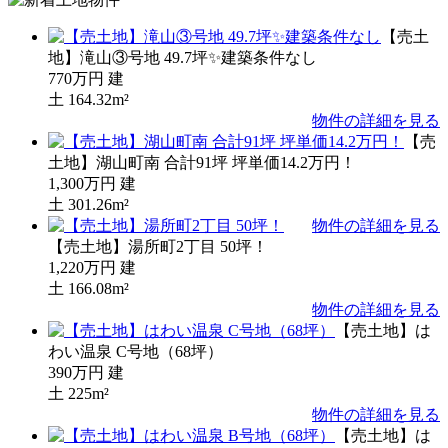
【売土
地】滝山③号地 49.7坪✨建築条件なし
770万円
建
土
164.32m²
物件の詳細を見る
【売
土地】湖山町南 合計91坪 坪単価14.2万円！
1,300万円
建
土
301.26m²
物件の詳細を見る
【売土地】湯所町2丁目 50坪！
1,220万円
建
土
166.08m²
物件の詳細を見る
【売土地】は
わい温泉 C号地（68坪）
390万円
建
土
225m²
物件の詳細を見る
【売土地】は