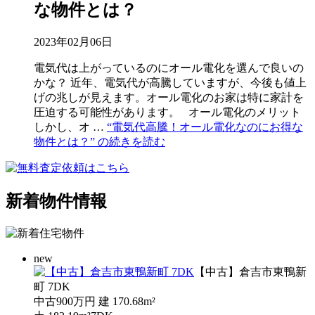
な物件とは？
2023年02月06日
電気代は上がっているのにオール電化を選んで良いの
かな？ 近年、電気代が高騰していますが、今後も値上
げの兆しが見えます。オール電化のお家は特に家計を
圧迫する可能性があります。 オール電化のメリット
しかし、オ …
“電気代高騰！オール電化なのにお得な
物件とは？” の
続きを読む
新着物件情報
new
【中古】倉吉市東鴨新
町 7DK
中古
900万円
建
170.68m²