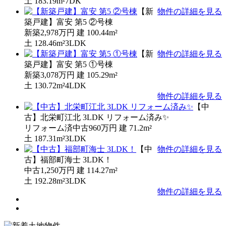
土
183.19m²
7DK
【新
物件の詳細を見る
築戸建】富安 第5 ②号棟
新築
2,978万円
建
100.44m²
土
128.46m²
3LDK
【新
物件の詳細を見る
築戸建】富安 第5 ①号棟
新築
3,078万円
建
105.29m²
土
130.72m²
4LDK
物件の詳細を見る
【中
古】北栄町江北 3LDK リフォーム済み✨
リフォーム済中古
960万円
建
71.2m²
土
187.31m²
3LDK
【中
物件の詳細を見る
古】福部町海士 3LDK！
中古
1,250万円
建
114.27m²
土
192.28m²
3LDK
物件の詳細を見る