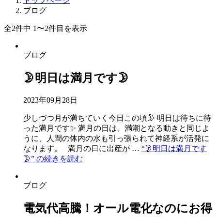
トップページ
ブログ
全2件中 1〜2件目を表示
ブログ
🌛明日は満月です🌛
2023年09月28日
少しづつ月が満ちていく今日この頃🌛 明日は待ちに待
った満月です✨ 満月の日は、満潮となる動きと同じよ
うに、人間の体内の水も引っ張られて神経系が活発に
なります。 満月の日に出産が …
“🌛明日は満月です
🌛” の
続きを読む
ブログ
電気代高騰！オール電化なのにお得