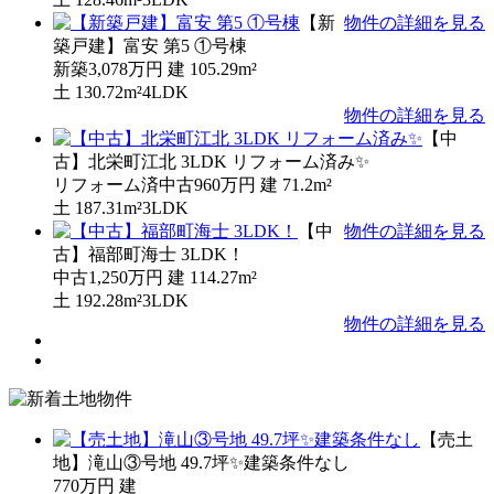
【新
物件の詳細を見る
築戸建】富安 第5 ①号棟
新築
3,078万円
建
105.29m²
土
130.72m²
4LDK
物件の詳細を見る
【中
古】北栄町江北 3LDK リフォーム済み✨
リフォーム済中古
960万円
建
71.2m²
土
187.31m²
3LDK
【中
物件の詳細を見る
古】福部町海士 3LDK！
中古
1,250万円
建
114.27m²
土
192.28m²
3LDK
物件の詳細を見る
【売土
地】滝山③号地 49.7坪✨建築条件なし
770万円
建