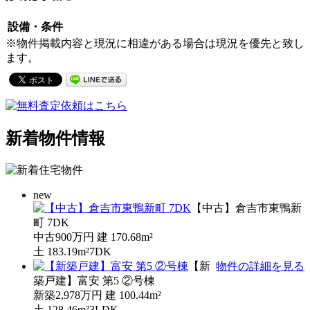
設備・条件
※物件掲載内容と現況に相違がある場合は現況を優先と致し
ます。
新着物件情報
new
【中古】倉吉市東鴨新
町 7DK
中古
900万円
建
170.68m²
土
183.19m²
7DK
【新
物件の詳細を見る
築戸建】富安 第5 ②号棟
新築
2,978万円
建
100.44m²
土
128.46m²
3LDK