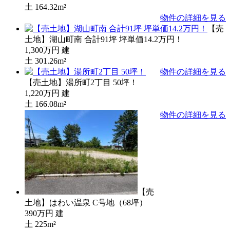
土
164.32m²
物件の詳細を見る
【売
土地】湖山町南 合計91坪 坪単価14.2万円！
1,300万円
建
土
301.26m²
物件の詳細を見る
【売土地】湯所町2丁目 50坪！
1,220万円
建
土
166.08m²
物件の詳細を見る
【売
土地】はわい温泉 C号地（68坪）
390万円
建
土
225m²