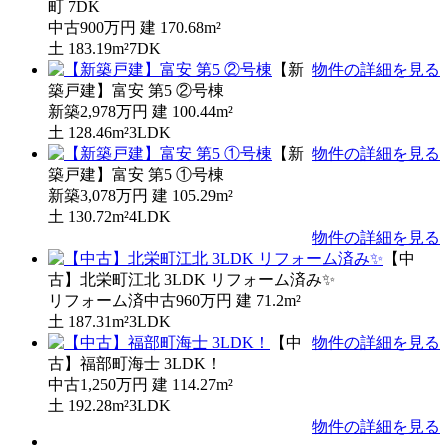
町 7DK
中古
900万円
建
170.68m²
土
183.19m²
7DK
【新
物件の詳細を見る
築戸建】富安 第5 ②号棟
新築
2,978万円
建
100.44m²
土
128.46m²
3LDK
【新
物件の詳細を見る
築戸建】富安 第5 ①号棟
新築
3,078万円
建
105.29m²
土
130.72m²
4LDK
物件の詳細を見る
【中
古】北栄町江北 3LDK リフォーム済み✨
リフォーム済中古
960万円
建
71.2m²
土
187.31m²
3LDK
【中
物件の詳細を見る
古】福部町海士 3LDK！
中古
1,250万円
建
114.27m²
土
192.28m²
3LDK
物件の詳細を見る