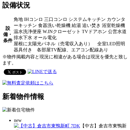
設備状況
角地
IHコンロ
三口コンロ
システムキッチン
カウンタ
ーキッチン
食器洗い乾燥機
給湯
追い焚き
浴室乾燥機
設
温水洗浄便座
W.INクローゼット
TVドアホン
公営水道
備・
排水下水
オール電化
条件
屋根に太陽光パネル（売電収入あり） 全室LED照明
器具付き 各部屋TV配線、エアコン配線あり
※物件掲載内容と現況に相違がある場合は現況を優先と致し
ます。
新着物件情報
new
【中古】倉吉市東鴨新