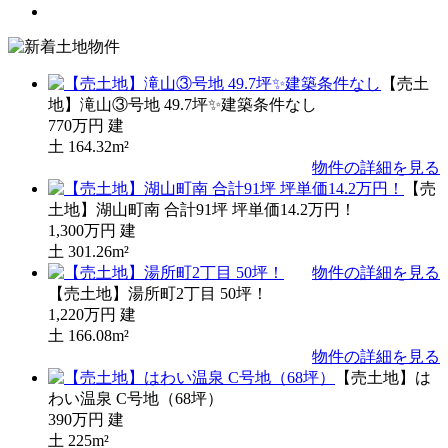
【売土
地】滝山③号地 49.7坪✨建築条件なし
770万円
建
土
164.32m²
物件の詳細を見る
【売
土地】湖山町南 合計91坪 坪単価14.2万円！
1,300万円
建
土
301.26m²
物件の詳細を見る
【売土地】湯所町2丁目 50坪！
1,220万円
建
土
166.08m²
物件の詳細を見る
【売土地】は
わい温泉 C号地（68坪）
390万円
建
土
225m²