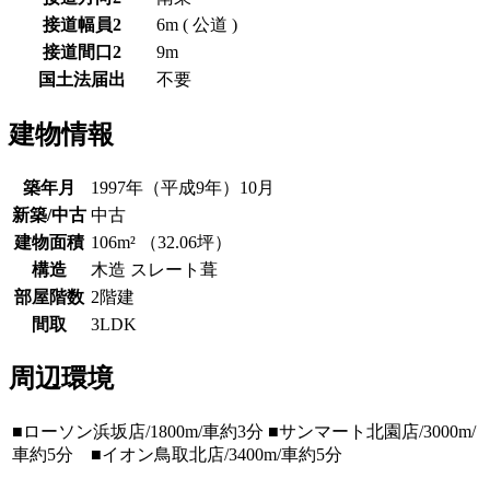
接道幅員2
6m ( 公道 )
接道間口2
9m
国土法届出
不要
建物情報
築年月
1997年（平成9年）10月
新築/中古
中古
建物面積
106m² （32.06坪）
構造
木造 スレート葺
部屋階数
2階建
間取
3LDK
周辺環境
■ローソン浜坂店/1800m/車約3分 ■サンマート北園店/3000m/
車約5分 ■イオン鳥取北店/3400m/車約5分