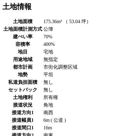
土地情報
土地面積
175.36m² （ 53.04 坪）
土地面積計測方式
公簿
建ぺい率
70%
容積率
400%
地目
宅地
用途地域
無指定
都市計画
市街化調整区域
地勢
平坦
私道負担面積
無し
セットバック
無し
土地権利
所有権
接道状況
角地
接道方向1
南西
接道幅員1
6m ( 公道 )
接道間口1
16m
接道方向2
南東