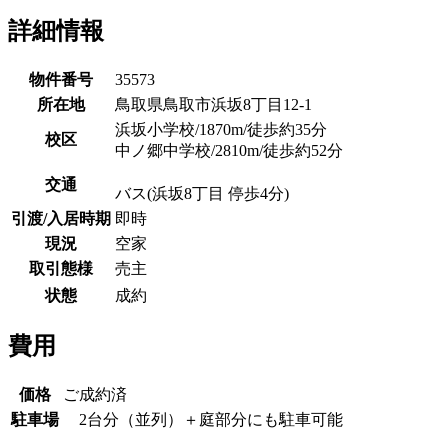
詳細情報
物件番号
35573
所在地
鳥取県鳥取市浜坂8丁目12-1
浜坂小学校/1870m/徒歩約35分
校区
中ノ郷中学校/2810m/徒歩約52分
交通
バス(浜坂8丁目 停歩4分)
引渡/入居時期
即時
現況
空家
取引態様
売主
状態
成約
費用
価格
ご成約済
駐車場
2台分（並列）＋庭部分にも駐車可能