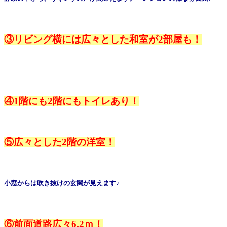
③リビング横には広々とした和室が2部屋も！
④1階にも2階にもトイレあり！
⑤広々とした2階の洋室！
小窓からは吹き抜けの玄関が見えます♪
⑥前面道路広々6.2ｍ！