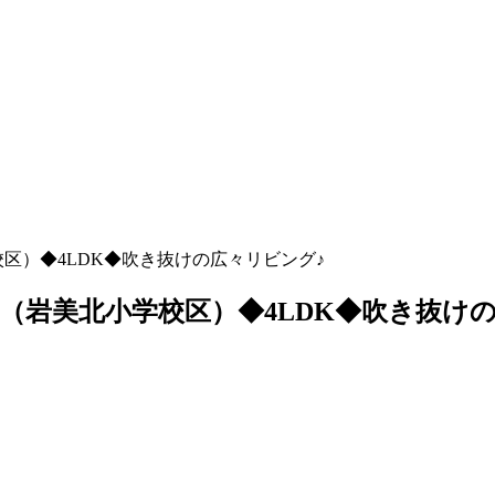
校区）◆4LDK◆吹き抜けの広々リビング♪
浦富（岩美北小学校区）◆4LDK◆吹き抜け