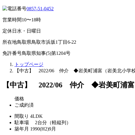
0857-51-0452
営業時間
10〜18時
定休日
水・日曜日
所在地
鳥取県鳥取市浜坂1丁目6-22
免許番号
鳥取県知事(5)第1204号
トップページ
【中古】 2022/06 仲介 ◆岩美町浦富（岩美北小学
【中古】 2022/06 仲介 ◆岩美町
価格
ご成約済
間取り
4LDK
駐車場
2台分（軽縦列）
築年月
1990(H2)9月