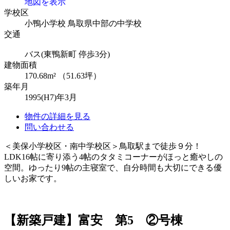
地図を表示
学校区
小鴨小学校
鳥取県中部の中学校
交通
バス(東鴨新町 停歩3分)
建物面積
170.68m² （51.63坪）
築年月
1995(H7)年3月
物件の詳細を見る
問い合わせる
＜美保小学校区・南中学校区＞鳥取駅まで徒歩９分！
LDK16帖に寄り添う4帖のタタミコーナーがほっと癒やしの
空間。ゆったり9帖の主寝室で、自分時間も大切にできる優
しいお家です。
【新築戸建】富安 第5 ②号棟