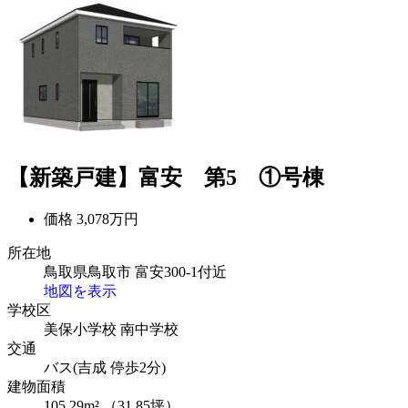
【新築戸建】富安 第5 ①号棟
価格
3,078万円
所在地
鳥取県鳥取市 富安300-1付近
地図を表示
学校区
美保小学校
南中学校
交通
バス(吉成 停歩2分)
建物面積
105.29m² （31.85坪）