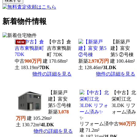
新着物件情報
【中古】倉
【新築戸
NEW
吉市東鴨新
建】富安
町 7DK
第5 ②号棟
中古
900万円
建
170.68m²
新築
2,978万円
建
100.44m²
土
183.19m²
7DK
土
128.46m²
3LDK
物件の詳細を見る
物件の詳細を見る
【新築戸
【中古】北
建】富安
栄町江北
第5 ①号棟
3LDK リフ
新築
3,078
ォーム済み
✨
万円
建
105.29m²
リフォーム済中古
960万円
土
130.72m²
4LDK
建
71.2m²
物件の詳細を見る
土
187.31m²
3LDK