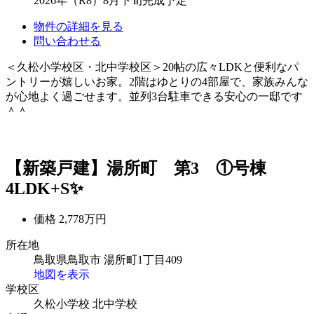
2026年（R8）8月下旬完成予定
物件の詳細を見る
問い合わせる
＜久松小学校区・北中学校区＞20帖の広々LDKと便利なパ
ントリーが嬉しいお家。2階はゆとりの4部屋で、家族みんな
が心地よく過ごせます。並列3台駐車できる安心の一邸です
＾＾
【新築戸建】湯所町 第3 ①号棟
4LDK+S✨
価格
2,778万円
所在地
鳥取県鳥取市 湯所町1丁目409
地図を表示
学校区
久松小学校
北中学校