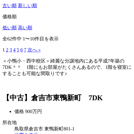
古い順
新しい順
価格順
低い順
高い順
全62件中 1〜10件目を表示
1
2
3
4
5
6
7
次へ »
＜小鴨小・西中校区＞綺麗な分譲地内にある平成7年築の
7DK＾＾ 1階にもお部屋がたくさんあるので、1階を寝室に
することも可能な間取りです♪
【中古】倉吉市東鴨新町 7DK
価格
900万円
所在地
鳥取県倉吉市 東鴨新町801-1