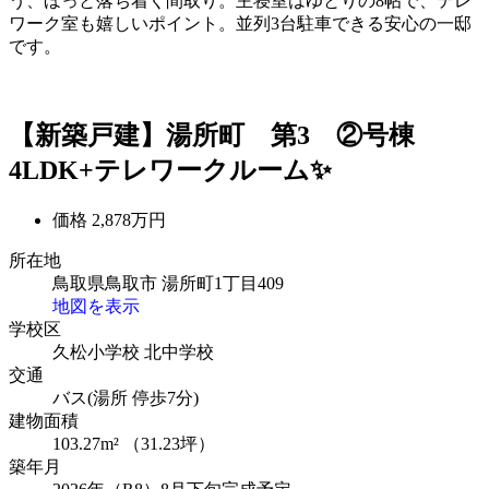
う、ほっと落ち着く間取り。主寝室はゆとりの8帖で、テレ
ワーク室も嬉しいポイント。並列3台駐車できる安心の一邸
です。
【新築戸建】湯所町 第3 ②号棟
4LDK+テレワークルーム✨
価格
2,878万円
所在地
鳥取県鳥取市 湯所町1丁目409
地図を表示
学校区
久松小学校
北中学校
交通
バス(湯所 停歩7分)
建物面積
103.27m² （31.23坪）
築年月