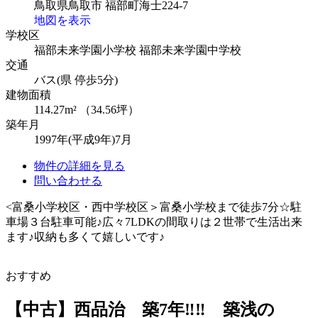
鳥取県鳥取市 福部町海士224-7
地図を表示
学校区
福部未来学園小学校
福部未来学園中学校
交通
バス(県 停歩5分)
建物面積
114.27m² （34.56坪）
築年月
1997年(平成9年)7月
物件の詳細を見る
問い合わせる
<富桑小学校区・西中学校区＞富桑小学校まで徒歩7分☆駐
車場３台駐車可能♪広々7LDKの間取りは２世帯で生活出来
ます♪収納も多くて嬉しいです♪
おすすめ
【中古】西品治 築7年‼‼ 築浅の