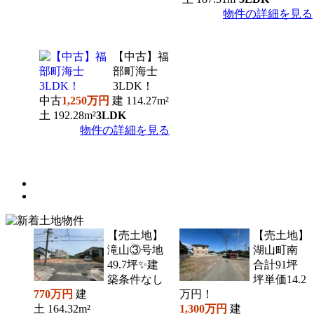
物件の詳細を見る
【中古】福
部町海士
3LDK！
中古
1,250万円
建
114.27m²
土
192.28m²
3LDK
物件の詳細を見る
【売土地】
【売土地】
滝山③号地
湖山町南
49.7坪✨建
合計91坪
築条件なし
坪単価14.2
770万円
建
万円！
土
164.32m²
1,300万円
建