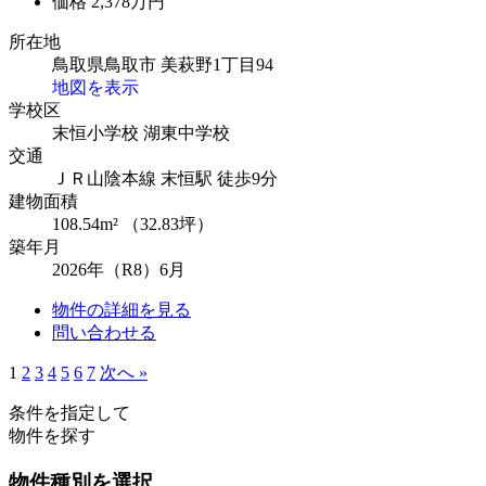
価格
2,378万円
所在地
鳥取県鳥取市 美萩野1丁目94
地図を表示
学校区
末恒小学校
湖東中学校
交通
ＪＲ山陰本線 末恒駅 徒歩9分
建物面積
108.54m² （32.83坪）
築年月
2026年（R8）6月
物件の詳細を見る
問い合わせる
1
2
3
4
5
6
7
次へ »
条件を指定して
物件を探す
物件種別を選択