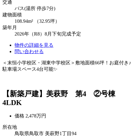
交通
バス(湯所 停歩7分)
建物面積
108.94m² （32.95坪）
築年月
2026年（R8）8月下旬完成予定
物件の詳細を見る
問い合わせる
＜末恒小学校区・湖東中学校区＞敷地面積66坪！お庭付き♪
駐車場スペース4台可能✨
【新築戸建】美萩野 第4 ②号棟
4LDK
価格
2,478万円
所在地
鳥取県鳥取市 美萩野1丁目94