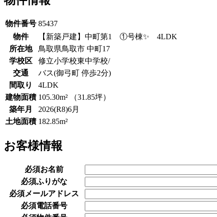
物件情報
物件番号
85437
物件
【新築戸建】中町第1 ①号棟✨ 4LDK
所在地
鳥取県鳥取市 中町17
学校区
修立小学校東中学校/
交通
バス(御弓町 停歩2分)
間取り
4LDK
建物面積
105.30m² （31.85坪）
築年月
2026(R8)6月
土地面積
182.85m²
お客様情報
必須
お名前
必須
ふりがな
必須
メールアドレス
必須
電話番号