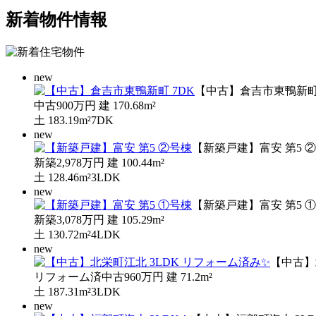
新着物件情報
new
【中古】倉吉市東鴨新町 
中古
900万円
建
170.68m²
土
183.19m²
7DK
new
【新築戸建】富安 第5 
新築
2,978万円
建
100.44m²
土
128.46m²
3LDK
new
【新築戸建】富安 第5 
新築
3,078万円
建
105.29m²
土
130.72m²
4LDK
new
【中古】
リフォーム済中古
960万円
建
71.2m²
土
187.31m²
3LDK
new