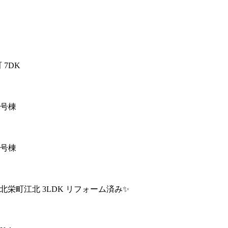
7DK
②号棟
①号棟
北栄町江北 3LDK リフォーム済み✨