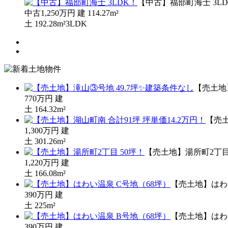
【中古】福部町海士 3L
中古
1,250万円
建
114.27m²
土
192.28m²
3LDK
【売土地
770万円
建
土
164.32m²
【売土
1,300万円
建
土
301.26m²
【売土地】湯所町2丁目
1,220万円
建
土
166.08m²
【売土地】はわ
390万円
建
土
225m²
【売土地】はわ
390万円
建