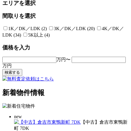
エリアを選択
間取りを選択
1K／DK／LDK (2)
3K／DK／LDK (20)
4K／DK／
LDK (34)
5K以上 (4)
価格を入力
万円〜
万円
新着物件情報
new
【中古】倉吉市東鴨新
町 7DK