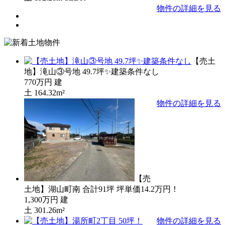
物件の詳細を見る
【売土
地】滝山③号地 49.7坪✨建築条件なし
770万円
建
土
164.32m²
物件の詳細を見る
【売
土地】湖山町南 合計91坪 坪単価14.2万円！
1,300万円
建
土
301.26m²
物件の詳細を見る