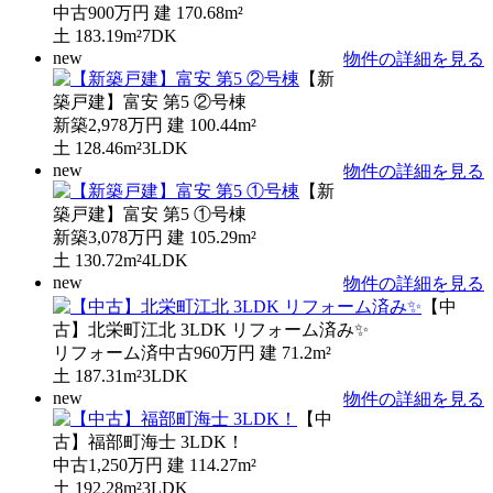
中古
900万円
建
170.68m²
土
183.19m²
7DK
new
物件の詳細を見る
【新
築戸建】富安 第5 ②号棟
新築
2,978万円
建
100.44m²
土
128.46m²
3LDK
new
物件の詳細を見る
【新
築戸建】富安 第5 ①号棟
新築
3,078万円
建
105.29m²
土
130.72m²
4LDK
new
物件の詳細を見る
【中
古】北栄町江北 3LDK リフォーム済み✨
リフォーム済中古
960万円
建
71.2m²
土
187.31m²
3LDK
new
物件の詳細を見る
【中
古】福部町海士 3LDK！
中古
1,250万円
建
114.27m²
土
192.28m²
3LDK