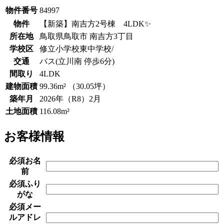
物件番号
84997
物件
【新築】南吉方2号棟 4LDK✨
所在地
鳥取県鳥取市 南吉方3丁目
学校区
修立小学校東中学校/
交通
バス(立川南 停歩6分)
間取り
4LDK
建物面積
99.36m² （30.05坪）
築年月
2026年（R8）2月
土地面積
116.08m²
お客様情報
必須
お名
前
必須
ふり
がな
必須
メー
ルアドレ