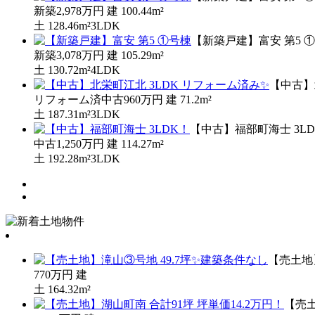
新築
2,978万円
建
100.44m²
土
128.46m²
3LDK
【新築戸建】富安 第5 
新築
3,078万円
建
105.29m²
土
130.72m²
4LDK
【中古】
リフォーム済中古
960万円
建
71.2m²
土
187.31m²
3LDK
【中古】福部町海士 3L
中古
1,250万円
建
114.27m²
土
192.28m²
3LDK
【売土地
770万円
建
土
164.32m²
【売土