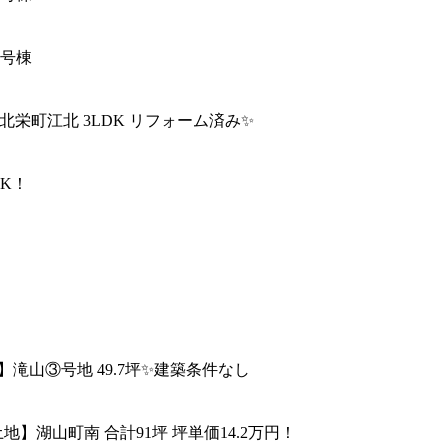
①号棟
北栄町江北 3LDK リフォーム済み✨
DK！
】滝山③号地 49.7坪✨建築条件なし
地】湖山町南 合計91坪 坪単価14.2万円！