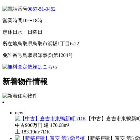
0857-51-0452
営業時間
10〜18時
定休日
水・日曜日
所在地
鳥取県鳥取市浜坂1丁目6-22
免許番号
鳥取県知事(5)第1204号
新着物件情報
new
【中古】倉吉市東鴨新町 
中古
900万円
建
170.68m²
土
183.19m²
7DK
【新築戸建】富安 第5 