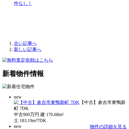
件なし！
古い記事へ
新しい記事へ
新着物件情報
new
【中古】倉吉市東鴨新
町 7DK
中古
900万円
建
170.68m²
土
183.19m²
7DK
new
物件の詳細を見る