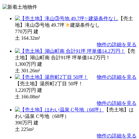
【売土
地】滝山③号地 49.7坪
建築条件なし
770万円
建
土
164.32m²
物件の詳細を見る
【売
土地】湖山町南 合計91坪 坪単価14.2万円！
1,300万円
建
土
301.26m²
物件の詳細を見る
【売土地】湯所町2丁目 50坪！
1,220万円
建
土
166.08m²
物件の詳細を見る
【売土地】は
わい温泉 C号地（68坪）
390万円
建
土
225m²
物件の詳細を見る