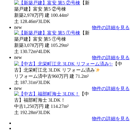
【新
築戸建】富安 第5 ②号棟
新築
2,978万円
建
100.44m²
土
128.46m²
3LDK
new
物件の詳細を見る
【新
築戸建】富安 第5 ①号棟
新築
3,078万円
建
105.29m²
土
130.72m²
4LDK
new
物件の詳細を見る
【中
古】北栄町江北 3LDK リフォーム済み
リフォーム済中古
960万円
建
71.2m²
土
187.31m²
3LDK
new
物件の詳細を見る
【中
古】福部町海士 3LDK！
中古
1,250万円
建
114.27m²
土
192.28m²
3LDK
物件の詳細を見る