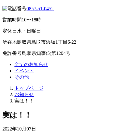
0857-51-0452
営業時間
10〜18時
定休日
水・日曜日
所在地
鳥取県鳥取市浜坂1丁目6-22
免許番号
鳥取県知事(5)第1204号
全てのお知らせ
イベント
その他
トップページ
お知らせ
実は！！
実は！！
2022年10月07日