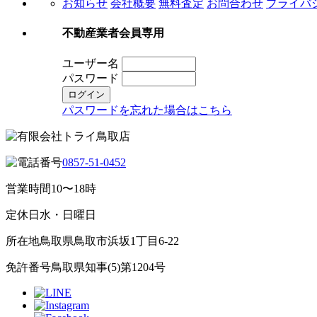
お知らせ
会社概要
無料査定
お問合わせ
プライバ
不動産業者会員専用
ユーザー名
パスワード
パスワードを忘れた場合はこちら
0857-51-0452
営業時間
10〜18時
定休日
水・日曜日
所在地
鳥取県鳥取市浜坂1丁目6-22
免許番号
鳥取県知事(5)第1204号