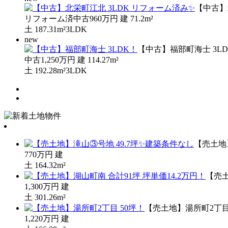
【中古】
リフォーム済中古
960万円
建
71.2m²
土
187.31m²
3LDK
new
【中古】福部町海士 3L
中古
1,250万円
建
114.27m²
土
192.28m²
3LDK
【売土地
770万円
建
土
164.32m²
【売土
1,300万円
建
土
301.26m²
【売土地】湯所町2丁目
1,220万円
建