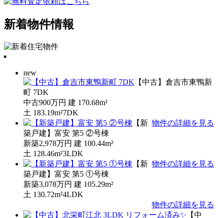
新着物件情報
new
【中古】倉吉市東鴨新
町 7DK
中古
900万円
建
170.68m²
土
183.19m²
7DK
【新
物件の詳細を見る
築戸建】富安 第5 ②号棟
新築
2,978万円
建
100.44m²
土
128.46m²
3LDK
【新
物件の詳細を見る
築戸建】富安 第5 ①号棟
新築
3,078万円
建
105.29m²
土
130.72m²
4LDK
物件の詳細を見る
【中