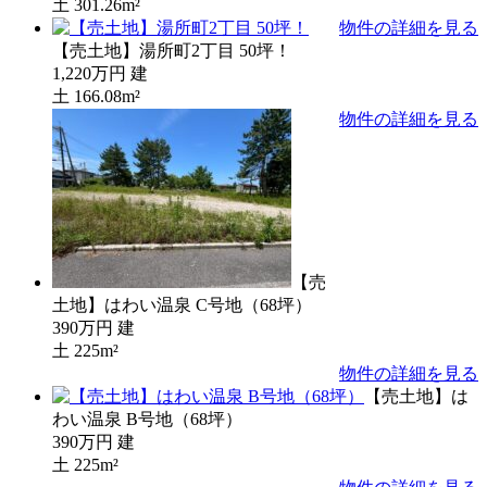
土
301.26m²
物件の詳細を見る
【売土地】湯所町2丁目 50坪！
1,220万円
建
土
166.08m²
物件の詳細を見る
【売
土地】はわい温泉 C号地（68坪）
390万円
建
土
225m²
物件の詳細を見る
【売土地】は
わい温泉 B号地（68坪）
390万円
建
土
225m²