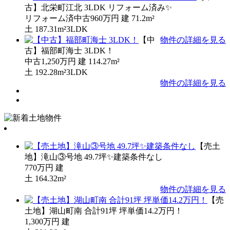
古】北栄町江北 3LDK リフォーム済み✨
リフォーム済中古
960万円
建
71.2m²
土
187.31m²
3LDK
【中
物件の詳細を見る
古】福部町海士 3LDK！
中古
1,250万円
建
114.27m²
土
192.28m²
3LDK
物件の詳細を見る
【売土
地】滝山③号地 49.7坪✨建築条件なし
770万円
建
土
164.32m²
物件の詳細を見る
【売
土地】湖山町南 合計91坪 坪単価14.2万円！
1,300万円
建